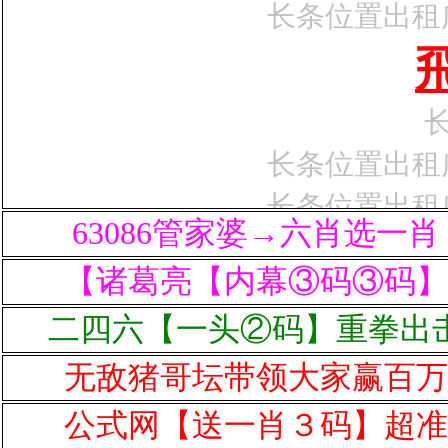
63086管家婆→六肖选一肖
【诸葛亮【内幕③码③码】
二四六【一头②码】重拳出
无敌猪哥坛带领大家赢百万
公式网【送一肖３码】超准