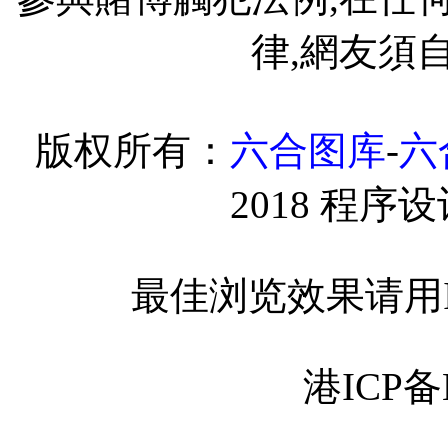
律,網友須
版权所有：
六合图库
-
六
2018
程序设
最佳浏览效果请用IE6
港ICP备