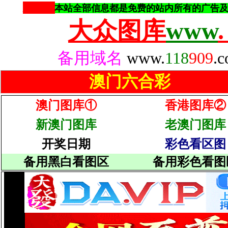
声明：
本站全部信息都是免费的站内所有的广告
大众图库
www
备用域名
www.
118
909
.
澳门六合彩
澳门图库①
香港图库②
新澳门图库
老澳门图库
开奖日期
彩色看区图
备用黑白看图区
备用彩色看图