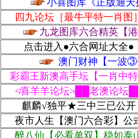
小喜图库《正版通天
四九论坛［最牛平特一肖图
九龙图库六合精英【港
点击进入●六合网址大全●
澳门财神【一波③
彩霸王新澳高手坛【一肖中特
≮喜羊羊论坛≯██老澳论坛█
麒麟√独平★三中三已公开
夜市人生【澳门六合彩】公
醉八仙【必看单双】稳如泰