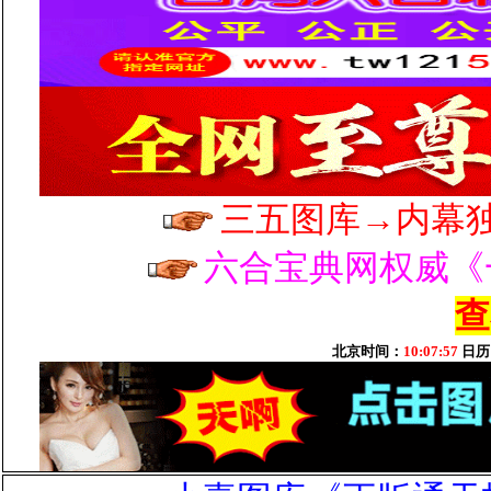
三五图库→内幕
六合宝典网权威《
查
北京时间：
10:07:57
日历