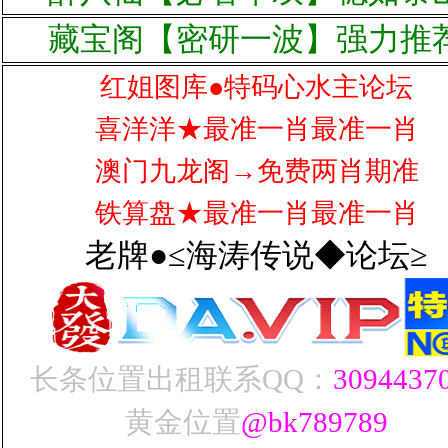
藏宝阁【密研一波】强力推