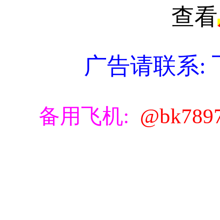
查看
广告请联系
:
备用飞机:
@
bk78